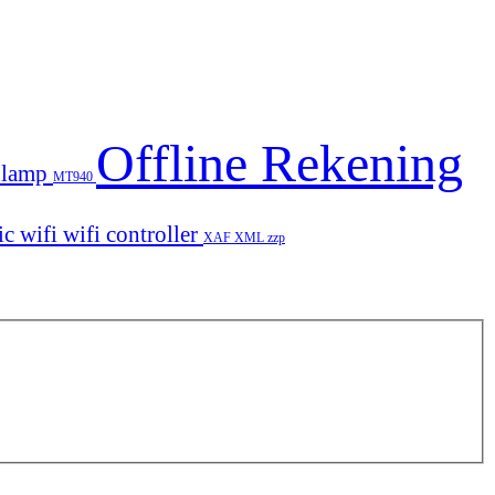
Offline Rekening
dlamp
MT940
ic
wifi
wifi controller
XAF
XML
zzp