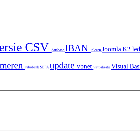
ersie
CSV
IBAN
Joomla
K2
le
database
inlezen
mmeren
update
vbnet
Visual Bas
rabobank
SEPA
virtualisatie