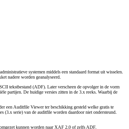
administratieve systemen middels een standaard format uit wisselen.
akket nadere worden geanalyseerd.
n ASCII tekstbestand (ADF). Later verscheen de opvolger in de vorm
e partijen. De huidige versies zitten in de 3.x reeks. Waarbij de
ader een Auditfile Viewer ter beschikking gesteld welke gratis te
es (3.x serie) van de auditfile worden daardoor niet ondersteund.
er omgezet kunnen worden naar XAF 2.0 of zelfs ADF.