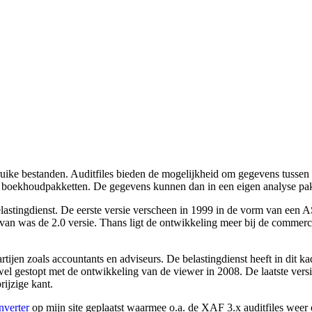
uike bestanden. Auditfiles bieden de mogelijkheid om gegevens tussen 
nde boekhoudpakketten. De gegevens kunnen dan in een eigen analyse p
 belastingdienst. De eerste versie verscheen in 1999 in de vorm van ee
an was de 2.0 versie. Thans ligt de ontwikkeling meer bij de commerciël
rtijen zoals accountants en adviseurs. De belastingdienst heeft in dit k
 wel gestopt met de ontwikkeling van de viewer in 2008. De laatste versi
rijzige kant.
nverter
op mijn site geplaatst waarmee o.a. de XAF 3.x auditfiles we