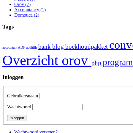
Orov
(7)
Accountancy
(1)
Domotica
(2)
Tags
conv
bank
blog
boekhoudpakket
accountant
ADF
auditfile
Overzicht
orov
progra
php
Inloggen
Gebruikersnaam
Wachtwoord
Wachtwoord vergeten?