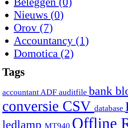
Beleggen
(0)
Nieuws
(0)
Orov
(7)
Accountancy
(1)
Domotica
(2)
Tags
bank
bl
accountant
ADF
auditfile
conversie
CSV
database
Offline 
ledlamp
MT940