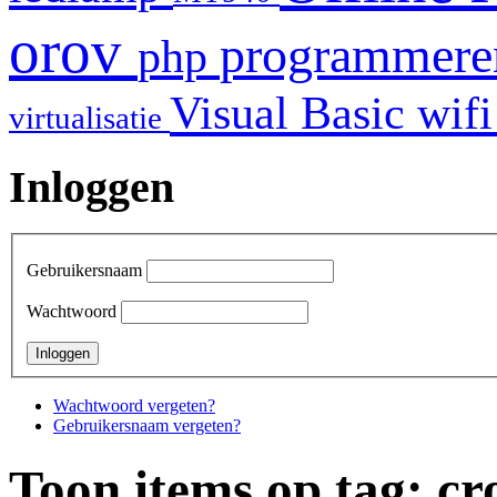
orov
programmer
php
Visual Basic
wif
virtualisatie
Inloggen
Gebruikersnaam
Wachtwoord
Wachtwoord vergeten?
Gebruikersnaam vergeten?
Toon items op tag: cr